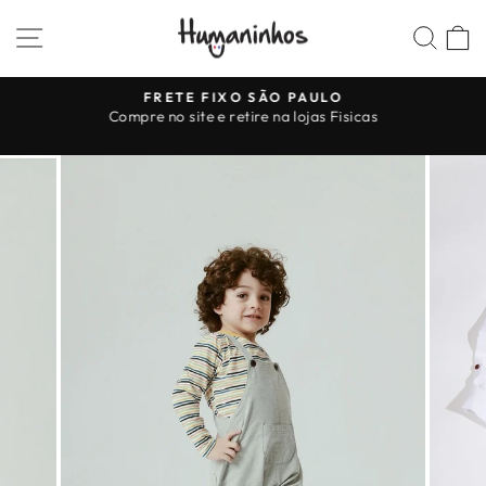
Pular
NAVEGAÇÃO
PES
para
o
Conteúdo
FRETE FIXO SÃO PAULO
slideshow
Compre no site e retire na lojas Fisicas
pausa