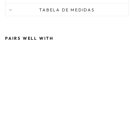
TABELA DE MEDIDAS
PAIRS WELL WITH
M
A
C
A
C
Ã
O
I
N
F
A
N
TI