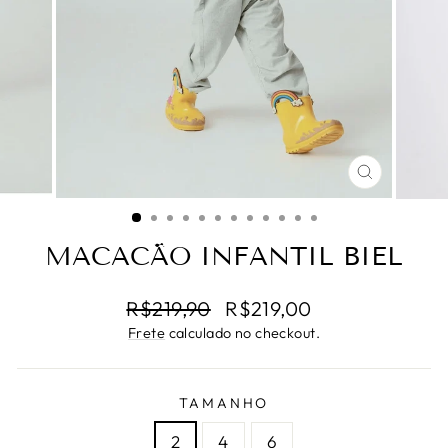
FECHAR
(ESC)
MACACÃO INFANTIL BIEL
Preço
Preço
R$219,90
R$219,00
normal
promocional
Frete
calculado no checkout.
TAMANHO
2
4
6